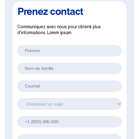
Prenez contact
Projets
La salle de rédaction
Communiquez avec nous pour obtenir plus
d’informations. Lorem ipsum.
Prénom
Contactez-nous
Nom de famille
Change Language
EN
FR
Courriel
Sujet
Téléphone
Votre message