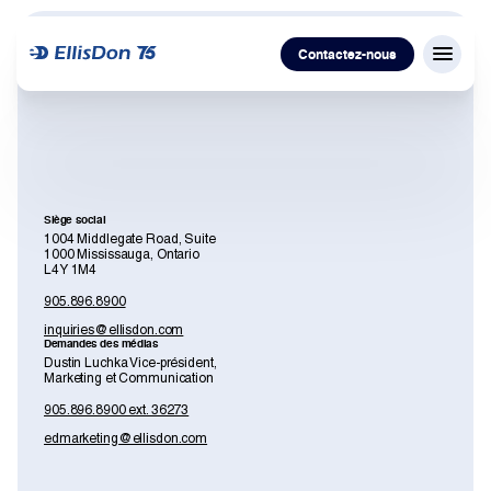
Contactez-nous
Menu f
Capital
Construction
Siège social
1004 Middlegate Road, Suite
1000 Mississauga, Ontario
L4Y 1M4
Services
905.896.8900
inquiries@ellisdon.com
Technologie
Demandes des médias
Dustin Luchka Vice-président,
Marketing et Communication
À propos de nous
905.896.8900 ext. 36273
edmarketing@ellisdon.com
Travailler avec nous