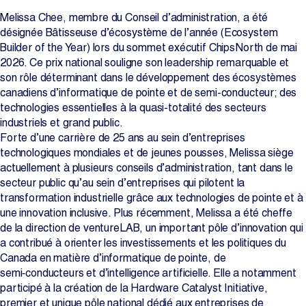
Melissa Chee, membre du Conseil d’administration, a été
Projets
désignée Bâtisseuse d’écosystème de l’année (Ecosystem
Builder of the Year) lors du sommet exécutif ChipsNorth de mai
La salle de rédaction
2026. Ce prix national souligne son leadership remarquable et
son rôle déterminant dans le développement des écosystèmes
canadiens d’informatique de pointe et de semi-conducteur; des
technologies essentielles à la quasi-totalité des secteurs
Contactez-nous
industriels et grand public.
Forte d’une carrière de 25 ans au sein d’entreprises
technologiques mondiales et de jeunes pousses, Melissa siège
Change Language
EN
FR
actuellement à plusieurs conseils d’administration, tant dans le
secteur public qu’au sein d’entreprises qui pilotent la
transformation industrielle grâce aux technologies de pointe et à
une innovation inclusive. Plus récemment, Melissa a été cheffe
de la direction de ventureLAB, un important pôle d’innovation qui
a contribué à orienter les investissements et les politiques du
Canada en matière d’informatique de pointe, de
semi‑conducteurs et d’intelligence artificielle. Elle a notamment
participé à la création de la Hardware Catalyst Initiative,
premier et unique pôle national dédié aux entreprises de