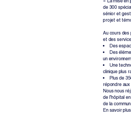
« La mise en 
de 300 spécial
sénior et gest
projet et tém
Au cours des 
et des servic
Des espace
Des élémen
un environneme
Une techno
clinique plus r
Plus de 35
répondre aux
Nous nous réj
de l’hôpital 
de la commun
En savoir plu