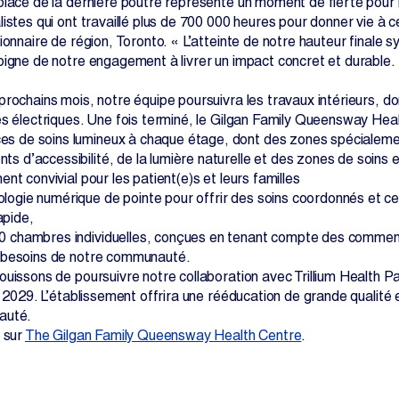
place de la dernière poutre représente un moment de fierté pour n
istes qui ont travaillé plus de 700 000 heures pour donner vie à 
ionnaire de région, Toronto. « L’atteinte de notre hauteur finale
oigne de notre engagement à livrer un impact concret et durable.
prochains mois, notre équipe poursuivra les travaux intérieurs,
es électriques. Une fois terminé, le Gilgan Family Queensway Hea
s de soins lumineux à chaque étage, dont des zones spécialeme
ts d’accessibilité, de la lumière naturelle et des zones de soins e
nt convivial pour les patient(e)s et leurs familles
logie numérique de pointe pour offrir des soins coordonnés et cent
apide,
0 chambres individuelles, conçues en tenant compte des commenta
 besoins de notre communauté.
ouissons de poursuivre notre collaboration avec Trillium Health Pa
en 2029. L’établissement offrira une rééducation de grande qualit
auté.
s sur
The Gilgan Family Queensway Health Centre
.