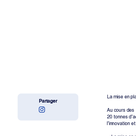
Travailler avec nous
Projets
La salle de rédaction
Change Language
La mise en pl
Partager
Au cours des 
20 tonnes d’a
l’innovation 