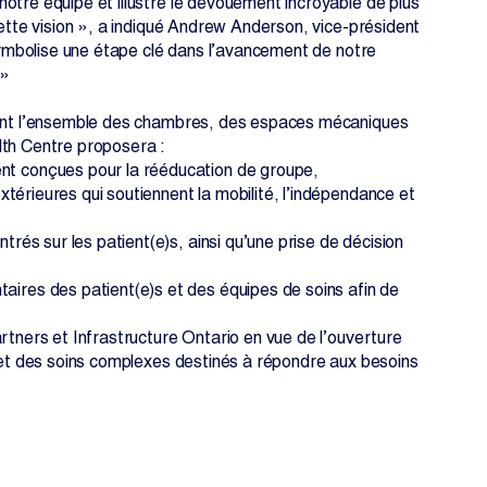
otre équipe et illustre le dévouement incroyable de plus
cette vision », a indiqué Andrew Anderson, vice-président
 symbolise une étape clé dans l’avancement de notre
 »
 dont l’ensemble des chambres, des espaces mécaniques
lth Centre proposera :
nt conçues pour la rééducation de groupe,
xtérieures qui soutiennent la mobilité, l’indépendance et
rés sur les patient(e)s, ainsi qu’une prise de décision
ires des patient(e)s et des équipes de soins afin de
rtners et Infrastructure Ontario en vue de l’ouverture
é et des soins complexes destinés à répondre aux besoins