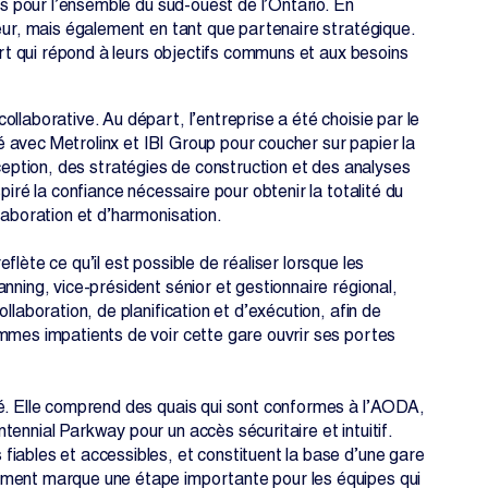
es pour l’ensemble du sud-ouest de l’Ontario. En
teur, mais également en tant que partenaire stratégique.
port qui répond à leurs objectifs communs et aux besoins
llaborative. Au départ, l’entreprise a été choisie par le
lé avec Metrolinx et IBI Group pour coucher sur papier la
conception, des stratégies de construction et des analyses
piré la confiance nécessaire pour obtenir la totalité du
laboration et d’harmonisation.
lète ce qu’il est possible de réaliser lorsque les
nning, vice-président sénior et gestionnaire régional,
llaboration, de planification et d’exécution, afin de
ommes impatients de voir cette gare ouvrir ses portes
té. Elle comprend des quais qui sont conformes à l’AODA,
ennial Parkway pour un accès sécuritaire et intuitif.
iables et accessibles, et constituent la base d’une gare
ement marque une étape importante pour les équipes qui