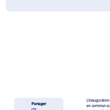
Travailler avec nous
Projets
La salle de rédaction
Change Language
L’inauguratio
Partager
en commun sur