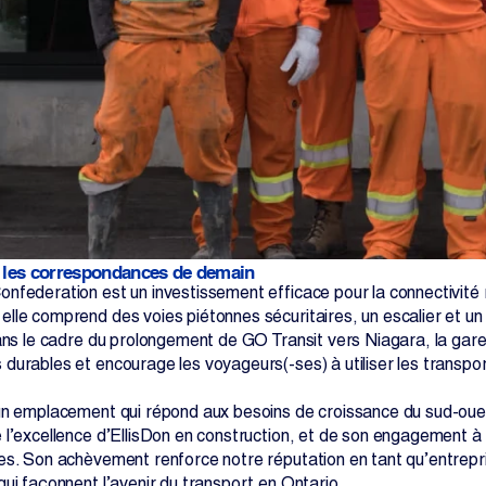
s les correspondances de demain
nfederation est un investissement efficace pour la connectivité
le comprend des voies piétonnes sécuritaires, un escalier et un tun
Dans le cadre du prolongement de GO Transit vers Niagara, la gar
durables et encourage les voyageurs(-ses) à utiliser les transpor
un emplacement qui répond aux besoins de croissance du sud-oue
l’excellence d’EllisDon en construction, et de son engagement à c
es. Son achèvement renforce notre réputation en tant qu’entrepri
ui façonnent l’avenir du transport en Ontario.