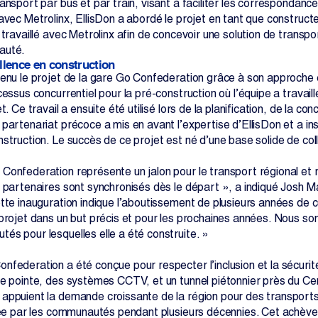
ansport par bus et par train, visant à faciliter les correspondanc
 avec Metrolinx, EllisDon a abordé le projet en tant que construc
 travaillé avec Metrolinx afin de concevoir une solution de trans
auté.
ellence en construction
enu le projet de la gare Go Confederation grâce à son approche co
cessus concurrentiel pour la pré-construction où l’équipe a travail
et. Ce travail a ensuite été utilisé lors de la planification, de la 
partenariat précoce a mis en avant l’expertise d’EllisDon et a ins
nstruction. Le succès de ce projet est né d’une base solide de col
onfederation représente un jalon pour le transport régional et ref
 partenaires sont synchronisés dès le départ », a indiqué Josh Ma
tte inauguration indique l’aboutissement de plusieurs années de co
 projet dans un but précis et pour les prochaines années. Nous s
és pour lesquelles elle a été construite. »
nfederation a été conçue pour respecter l’inclusion et la sécuri
e pointe, des systèmes CCTV, et un tunnel piétonnier près du Cent
appuient la demande croissante de la région pour des transports f
isée par les communautés pendant plusieurs décennies. Cet achèv