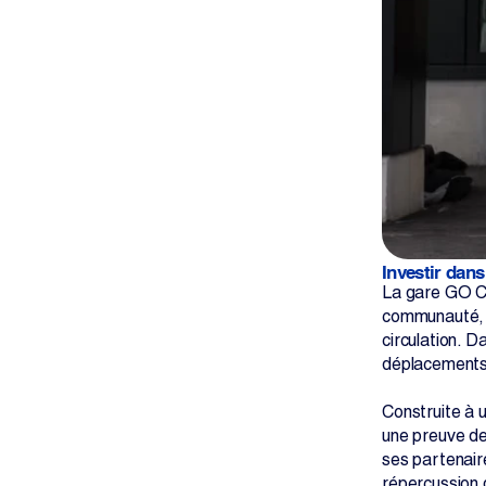
Investir dan
La gare GO Co
communauté, el
circulation. 
déplacements 
Construite à 
une preuve de 
ses partenair
répercussion q