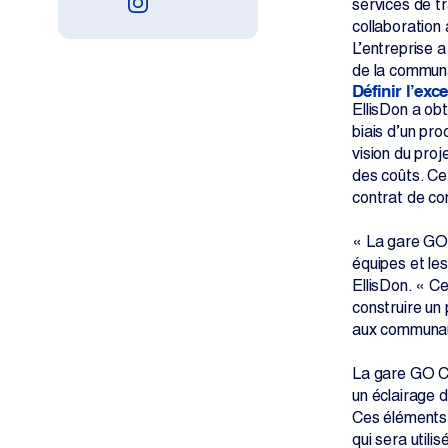
services de tr
collaboration
L’entreprise a
de la commun
Définir l’exc
EllisDon a obt
biais d’un pro
vision du proj
des coûts. Ce 
contrat de co
« La gare GO C
équipes et les
EllisDon. « Ce
construire un
aux communaut
La gare GO Co
un éclairage d
Ces éléments 
qui sera util