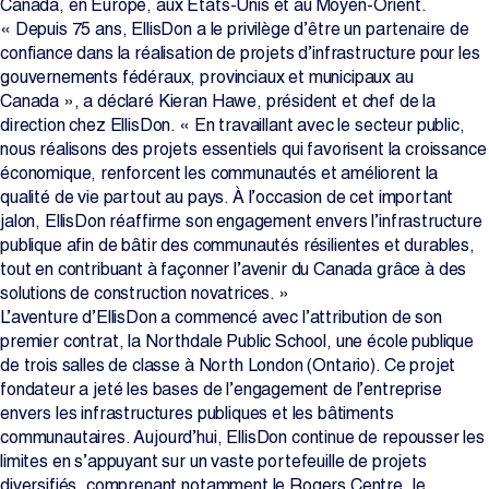
Canada, en Europe, aux États-Unis et au Moyen-Orient.
« Depuis 75 ans, EllisDon a le privilège d’être un partenaire de
Projets
confiance dans la réalisation de projets d’infrastructure pour les
gouvernements fédéraux, provinciaux et municipaux au
La salle de rédaction
Canada », a déclaré Kieran Hawe, président et chef de la
direction chez EllisDon. « En travaillant avec le secteur public,
nous réalisons des projets essentiels qui favorisent la croissance
économique, renforcent les communautés et améliorent la
Contactez-nous
qualité de vie partout au pays. À l’occasion de cet important
jalon, EllisDon réaffirme son engagement envers l’infrastructure
publique afin de bâtir des communautés résilientes et durables,
Change Language
EN
FR
tout en contribuant à façonner l’avenir du Canada grâce à des
solutions de construction novatrices. »
L’aventure d’EllisDon a commencé avec l’attribution de son
premier contrat, la Northdale Public School, une école publique
de trois salles de classe à North London (Ontario). Ce projet
fondateur a jeté les bases de l’engagement de l’entreprise
envers les infrastructures publiques et les bâtiments
communautaires. Aujourd’hui, EllisDon continue de repousser les
limites en s’appuyant sur un vaste portefeuille de projets
diversifiés, comprenant notamment le Rogers Centre, le