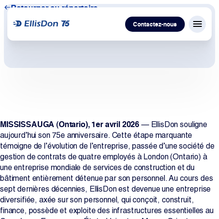
Retourner au répertoire
Contactez-nous
Menu f
Capital
Construction
MISSISSAUGA (Ontario), 1er avril 2026
— EllisDon souligne
Services
aujourd’hui son 75e anniversaire. Cette étape marquante
témoigne de l’évolution de l’entreprise, passée d’une société de
Technologie
gestion de contrats de quatre employés à London (Ontario) à
une entreprise mondiale de services de construction et du
bâtiment entièrement détenue par son personnel. Au cours des
À propos de nous
sept dernières décennies, EllisDon est devenue une entreprise
diversifiée, axée sur son personnel, qui conçoit, construit,
Travailler avec nous
finance, possède et exploite des infrastructures essentielles au