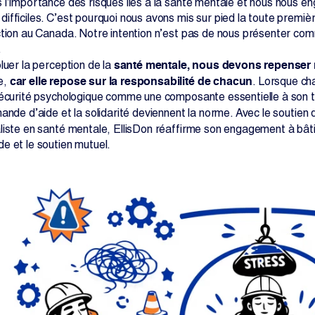
 l’importance des risques liés à la santé mentale et nous nous 
ifficiles. C’est pourquoi nous avons mis sur pied la toute premiè
ction au Canada. Notre intention n’est pas de nous présenter co
.
santé mentale, nous devons repenser
luer la perception de la
car elle repose sur la responsabilité de chacun
e,
. Lorsque ch
sécurité psychologique comme une composante essentielle à son tr
ande d’aide et la solidarité deviennent la norme. Avec le soutien
aliste en santé mentale, EllisDon réaffirme son engagement à bâtir 
e et le soutien mutuel.