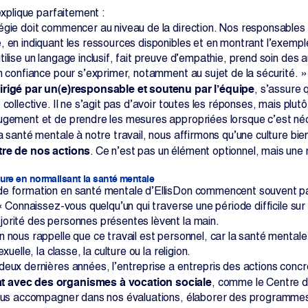
’explique parfaitement :
gie doit commencer au niveau de la direction. Nos responsables jo
 en indiquant les ressources disponibles et en montrant l’exemple
ilise un langage inclusif, fait preuve d’empathie, prend soin des au
en confiance pour s’exprimer, notamment au sujet de la sécurité. »
irigé par un(e)responsable et soutenu par l’équipe
, s’assure
 collective. Il ne s’agit pas d’avoir toutes les réponses, mais plu
ugement et de prendre les mesures appropriées lorsque c’est né
a santé mentale à notre travail, nous affirmons qu’une culture bien
tre de nos actions
. Ce n’est pas un élément optionnel, mais une
ure en normalisant la santé mentale
e formation en santé mentale d’EllisDon commencent souvent pa
 « Connaissez-vous quelqu’un qui traverse une période difficile sur
orité des personnes présentes lèvent la main.
n nous rappelle que ce travail est personnel, car la santé mental
exuelle, la classe, la culture ou la religion.
eux dernières années, l’entreprise a entrepris des actions concrè
at avec des organismes à vocation sociale
, comme le Centre d
nous accompagner dans nos évaluations, élaborer des programmes s