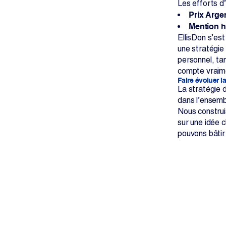
Les efforts d’
Prix Argen
Mention ho
EllisDon s’est
une stratégie 
personnel, tan
compte vraim
Faire évoluer l
La stratégie 
dans l’ensembl
Nous construi
sur une idée 
pouvons bâtir