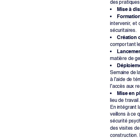
des pratiques
Mise à di
Formation
intervenir, e
sécuritaires.
Création 
comportant le
Lancement
matière de ge
Déploieme
Semaine de la
à l’aide de té
l’accès aux r
Mise en p
lieu de travail.
En intégrant l
veillons à ce
sécurité psych
des visites d
construction.