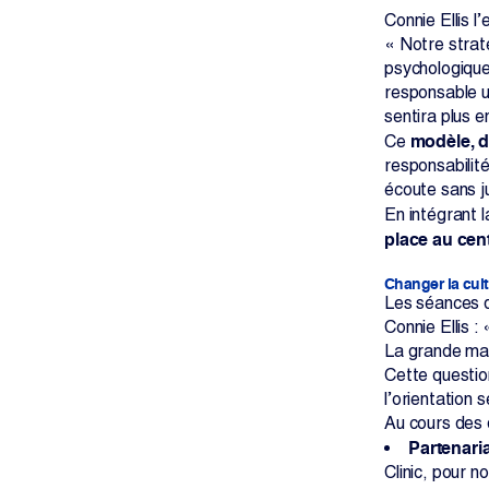
Connie Ellis l
« Notre straté
psychologique,
responsable ut
sentira plus 
modèle, d
Ce
responsabilité
écoute sans j
En intégrant l
place au cen
Changer la cult
Les séances d
Connie Ellis :
La grande maj
Cette questio
l’orientation s
Au cours des d
Partenari
Clinic, pour 