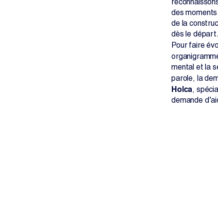
reconnaissons
des moments d
de la constru
dès le départ
Pour faire évo
organigramm
mental et la 
parole, la dem
Holca
, spéci
demande d’aid