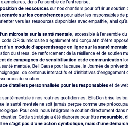
 exemplaires, dans l’ensemble de l’entreprise,
sposition de ressources
sur nos chantiers pour offrir un soutien
 centrée sur les compétences
pour aider les responsables de pr
t orienter vers les ressources disponibles avec empathie, ainsi q
d’un microsite sur la santé mentale
, accessible à l’ensemble du
 code QR du microsite a également été conçu afin d’être apposé 
 d’un module d’apprentissage en ligne sur la santé mentale
stion du stress, de renforcement de la résilience et de soutien mu
nt de campagnes de sensibilisation et de communication
lo
 santé mentale, Bell Cause pour la cause, la Journée de préventio
moignages, de contenus interactifs et d’initiatives d’engagement 
essources de soutien.
lace d’ateliers personnalisés pour les responsables
et de webi
a santé mentale à nos routines quotidiennes, EllisDon brise les bar
 que la santé mentale ne soit jamais perçue comme une préoccupa
ologique. Pour cela, nous intégrons le soutien directement dans n
mesurable, du
e chantier. Cette stratégie a été élaborée pour être
Il ne s’agit pas d’une action symbolique, mais d’une démar