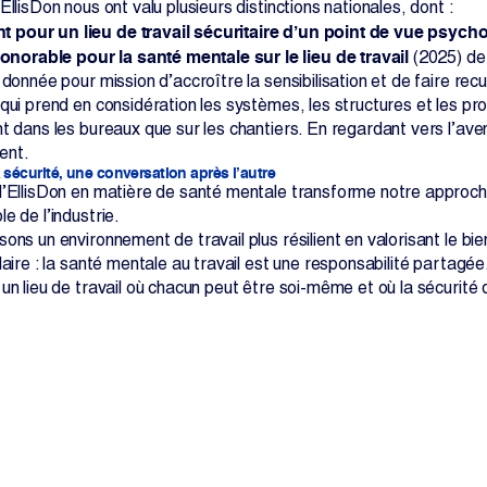
EllisDon nous ont valu plusieurs distinctions nationales, dont :
t pour un lieu de travail sécuritaire d’un point de vue psych
norable pour la santé mentale sur le lieu de travail
(2025) de
 donnée pour mission d’accroître la sensibilisation et de faire rec
qui prend en considération les systèmes, les structures et les pr
t dans les bureaux que sur les chantiers. En regardant vers l’ave
ent.
a sécurité, une conversation après l’autre
d’EllisDon en matière de santé mentale transforme notre approche 
e de l’industrie.
sons un environnement de travail plus résilient en valorisant le b
claire : la santé mentale au travail est une responsabilité partag
 un lieu de travail où chacun peut être soi-même et où la sécurit