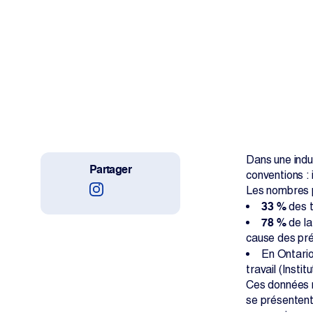
Travailler avec nous
Projets
La salle de rédaction
Dans une indus
Partager
conventions : 
Change Language
Les nombres 
33 %
des t
78 %
de la
cause des pré
En Ontario
travail (Insti
Ces données ne
se présentent 