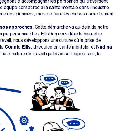
engageons à accompagner les personnes qui traversent
re équipe consacrée à la santé mentale dans l’industrie
mme des pionniers, mais de faire les choses correctement
 nos approches
. Cette démarche va au-delà de notre
aque personne chez EllisDon considère le bien-être
avail, nous développons une culture où la prise de
Connie Ellis
Nadina
 de
, directrice en santé mentale, et
une culture de travail qui favorise l’expression, la