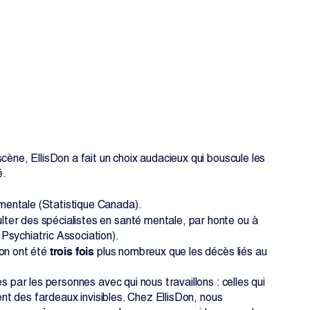
cène, EllisDon a fait un choix audacieux qui bouscule les
é.
EN
FR
 mentale (Statistique Canada).
lter des spécialistes en santé mentale, par honte ou à
Psychiatric Association).
trois fois
ion ont été
plus nombreux que les décès liés au
s par les personnes avec qui nous travaillons : celles qui
ent des fardeaux invisibles. Chez EllisDon, nous