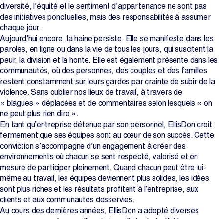
diversité, l’équité et le sentiment d’appartenance ne sont pas
Projets
des initiatives ponctuelles, mais des responsabilités à assumer
chaque jour.
Aujourd’hui encore, la haine persiste. Elle se manifeste dans les
La salle de rédaction
paroles, en ligne ou dans la vie de tous les jours, qui suscitent la
peur, la division et la honte. Elle est également présente dans les
communautés, où des personnes, des couples et des familles
restent constamment sur leurs gardes par crainte de subir de la
Contactez-nous
violence. Sans oublier nos lieux de travail, à travers de
« blagues » déplacées et de commentaires selon lesquels « on
ne peut plus rien dire ».
Change Language
EN
FR
En tant qu’entreprise détenue par son personnel, EllisDon croit
fermement que ses équipes sont au cœur de son succès. Cette
conviction s’accompagne d’un engagement à créer des
environnements où chacun se sent respecté, valorisé et en
mesure de participer pleinement. Quand chacun peut être lui-
même au travail, les équipes deviennent plus solides, les idées
sont plus riches et les résultats profitent à l’entreprise, aux
clients et aux communautés desservies.
Au cours des dernières années, EllisDon a adopté diverses