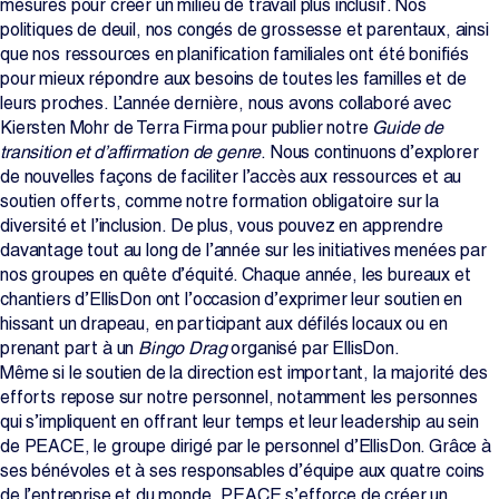
mesures pour créer un milieu de travail plus inclusif. Nos
politiques de deuil, nos congés de grossesse et parentaux, ainsi
que nos ressources en planification familiales ont été bonifiés
pour mieux répondre aux besoins de toutes les familles et de
leurs proches. L’année dernière, nous avons collaboré avec
Kiersten Mohr de Terra Firma pour publier notre
Guide de
transition et d’affirmation de genre
. Nous continuons d’explorer
de nouvelles façons de faciliter l’accès aux ressources et au
soutien offerts, comme notre formation obligatoire sur la
diversité et l’inclusion. De plus, vous pouvez en apprendre
davantage tout au long de l’année sur les initiatives menées par
nos groupes en quête d’équité. Chaque année, les bureaux et
chantiers d’EllisDon ont l’occasion d’exprimer leur soutien en
hissant un drapeau, en participant aux défilés locaux ou en
prenant part à un
Bingo Drag
organisé par EllisDon.
Même si le soutien de la direction est important, la majorité des
efforts repose sur notre personnel, notamment les personnes
qui s’impliquent en offrant leur temps et leur leadership au sein
de PEACE, le groupe dirigé par le personnel d’EllisDon. Grâce à
ses bénévoles et à ses responsables d’équipe aux quatre coins
de l’entreprise et du monde, PEACE s’efforce de créer un